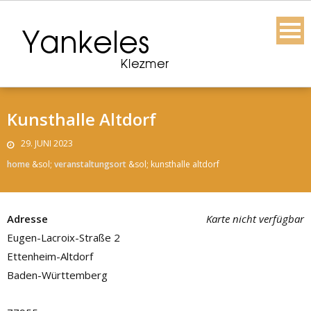
Skip
to
content
Kunsthalle Altdorf
29. JUNI 2023
home
&sol;
veranstaltungsort
&sol;
kunsthalle altdorf
Adresse
Karte nicht verfügbar
Eugen-Lacroix-Straße 2
Ettenheim-Altdorf
Baden-Württemberg