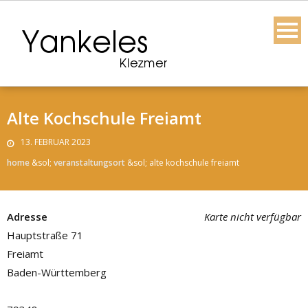
Skip
to
content
Alte Kochschule Freiamt
13. FEBRUAR 2023
home
&sol;
veranstaltungsort
&sol;
alte kochschule freiamt
Adresse
Karte nicht verfügbar
Hauptstraße 71
Freiamt
Baden-Württemberg