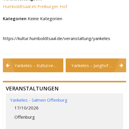
Humboldtsaal im Freiburger Hof
Kategorien
Keine Kategorien
https://kultur.humboldtsaal.de/veranstaltung/yankeles
Beitragsnavigation
Yankeles – Kulturverein Schallstadt
Yankeles – Junghof Kappel (nur Musik)
VERANSTALTUNGEN
Yankeles - Salmen Offenburg
17/10/2026
Offenburg