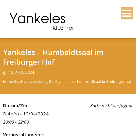
Skip
to
content
Yankeles – Humboldtsaal im
Freiburger Hof
12. APRIL 2024
home
&sol;
veranstaltung
&sol;
yankeles – humboldtsaal im freiburger hof
Datum/Zeit
Karte nicht verfügbar
Date(s) - 12/04/2024
20:00 - 22:00
Veranstaltungsort