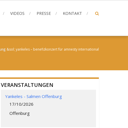
VIDEOS
PRESSE
KONTAKT
tung
&sol;
yankeles – benefizkonzert für amnesty international
VERANSTALTUNGEN
Yankeles - Salmen Offenburg
17/10/2026
Offenburg