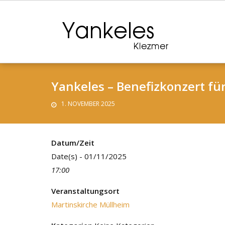
Skip
to
content
Yankeles – Benefizkonzert fü
1. NOVEMBER 2025
Datum/Zeit
Date(s) - 01/11/2025
17:00
Veranstaltungsort
Martinskirche Müllheim